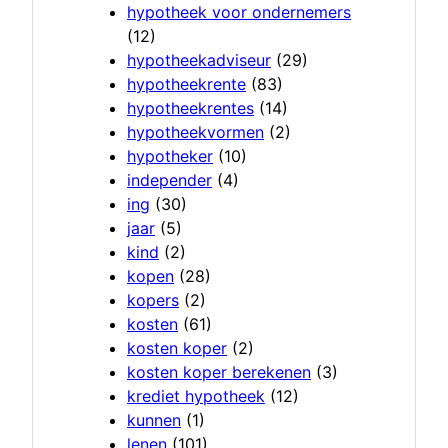
hypotheek voor ondernemers
(12)
hypotheekadviseur
(29)
hypotheekrente
(83)
hypotheekrentes
(14)
hypotheekvormen
(2)
hypotheker
(10)
independer
(4)
ing
(30)
jaar
(5)
kind
(2)
kopen
(28)
kopers
(2)
kosten
(61)
kosten koper
(2)
kosten koper berekenen
(3)
krediet hypotheek
(12)
kunnen
(1)
lenen
(101)