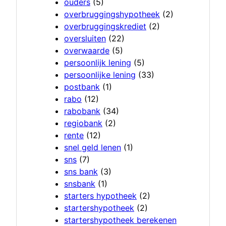
ouders
(5)
overbruggingshypotheek
(2)
overbruggingskrediet
(2)
oversluiten
(22)
overwaarde
(5)
persoonlijk lening
(5)
persoonlijke lening
(33)
postbank
(1)
rabo
(12)
rabobank
(34)
regiobank
(2)
rente
(12)
snel geld lenen
(1)
sns
(7)
sns bank
(3)
snsbank
(1)
starters hypotheek
(2)
startershypotheek
(2)
startershypotheek berekenen