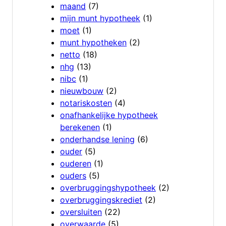
maand
(7)
mijn munt hypotheek
(1)
moet
(1)
munt hypotheken
(2)
netto
(18)
nhg
(13)
nibc
(1)
nieuwbouw
(2)
notariskosten
(4)
onafhankelijke hypotheek
berekenen
(1)
onderhandse lening
(6)
ouder
(5)
ouderen
(1)
ouders
(5)
overbruggingshypotheek
(2)
overbruggingskrediet
(2)
oversluiten
(22)
overwaarde
(5)