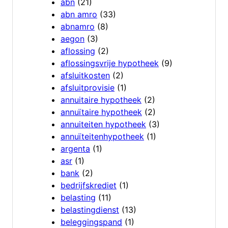
abn
(21)
abn amro
(33)
abnamro
(8)
aegon
(3)
aflossing
(2)
aflossingsvrije hypotheek
(9)
afsluitkosten
(2)
afsluitprovisie
(1)
annuitaire hypotheek
(2)
annuïtaire hypotheek
(2)
annuiteiten hypotheek
(3)
annuïteitenhypotheek
(1)
argenta
(1)
asr
(1)
bank
(2)
bedrijfskrediet
(1)
belasting
(11)
belastingdienst
(13)
beleggingspand
(1)