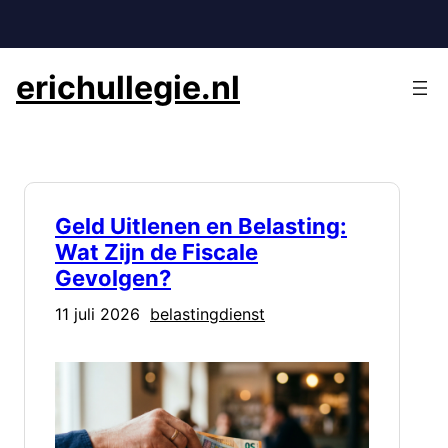
Ga
naar
de
erichullegie.nl
inhoud
Geld Uitlenen en Belasting:
Wat Zijn de Fiscale
Gevolgen?
11 juli 2026
belastingdienst