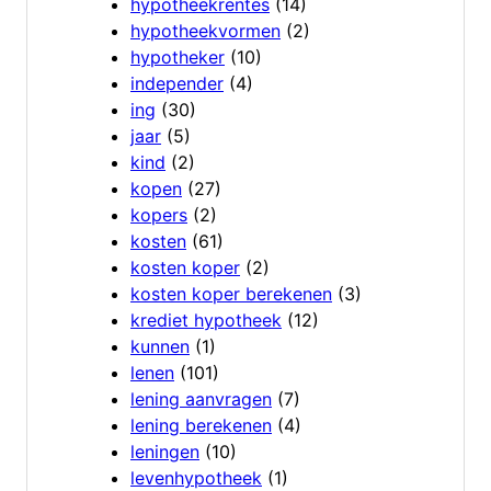
hypotheekrentes
(14)
hypotheekvormen
(2)
hypotheker
(10)
independer
(4)
ing
(30)
jaar
(5)
kind
(2)
kopen
(27)
kopers
(2)
kosten
(61)
kosten koper
(2)
kosten koper berekenen
(3)
krediet hypotheek
(12)
kunnen
(1)
lenen
(101)
lening aanvragen
(7)
lening berekenen
(4)
leningen
(10)
levenhypotheek
(1)