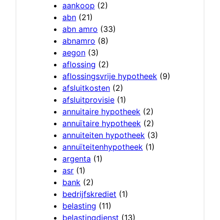
aankoop
(2)
abn
(21)
abn amro
(33)
abnamro
(8)
aegon
(3)
aflossing
(2)
aflossingsvrije hypotheek
(9)
afsluitkosten
(2)
afsluitprovisie
(1)
annuitaire hypotheek
(2)
annuïtaire hypotheek
(2)
annuiteiten hypotheek
(3)
annuïteitenhypotheek
(1)
argenta
(1)
asr
(1)
bank
(2)
bedrijfskrediet
(1)
belasting
(11)
belastingdienst
(13)