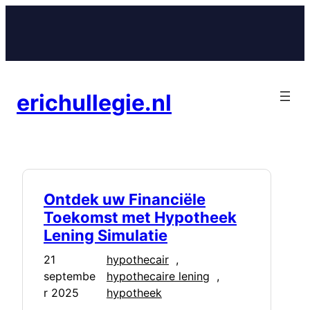
Ga
naar
de
inhoud
erichullegie.nl
Ontdek uw Financiële
Toekomst met Hypotheek
Lening Simulatie
21
hypothecair
, 
septembe
hypothecaire lening
, 
r 2025
hypotheek