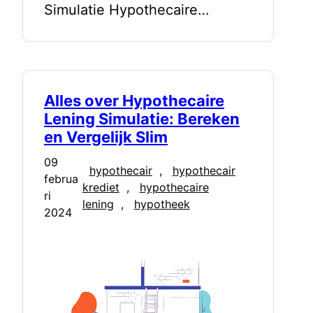
Simulatie Hypothecaire…
Alles over Hypothecaire
Lening Simulatie: Bereken
en Vergelijk Slim
09
hypothecair
, 
hypothecair
februa
krediet
, 
hypothecaire
ri
lening
, 
hypotheek
2024