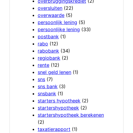
overbruggingskrediet
(2)
oversluiten
(22)
overwaarde
(5)
persoonlijk lening
(5)
persoonlijke lening
(33)
postbank
(1)
rabo
(12)
rabobank
(34)
regiobank
(2)
rente
(12)
snel geld lenen
(1)
sns
(7)
sns bank
(3)
snsbank
(1)
starters hypotheek
(2)
startershypotheek
(2)
startershypotheek berekenen
(2)
taxatierapport
(1)