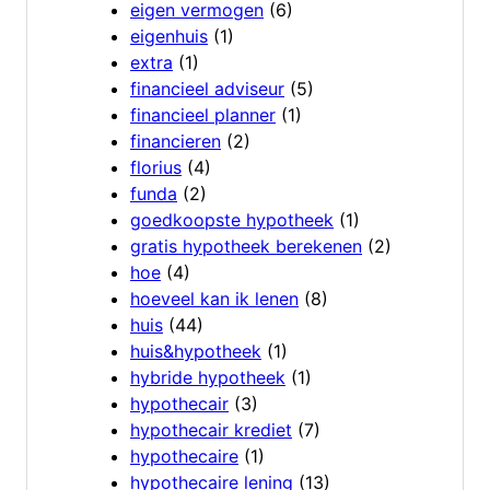
eigen vermogen
(6)
eigenhuis
(1)
extra
(1)
financieel adviseur
(5)
financieel planner
(1)
financieren
(2)
florius
(4)
funda
(2)
goedkoopste hypotheek
(1)
gratis hypotheek berekenen
(2)
hoe
(4)
hoeveel kan ik lenen
(8)
huis
(44)
huis&hypotheek
(1)
hybride hypotheek
(1)
hypothecair
(3)
hypothecair krediet
(7)
hypothecaire
(1)
hypothecaire lening
(13)