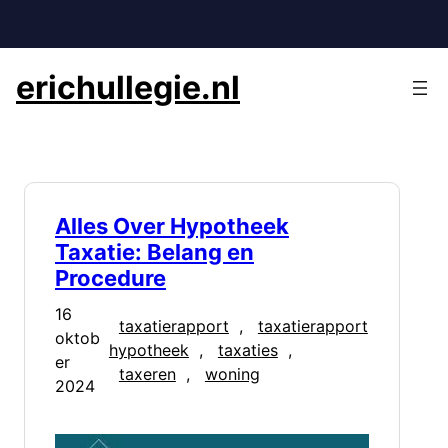
Ga
naar
de
erichullegie.nl
inhoud
Alles Over Hypotheek
Taxatie: Belang en
Procedure
16
taxatierapport
, 
taxatierapport
oktob
hypotheek
, 
taxaties
, 
er
taxeren
, 
woning
2024