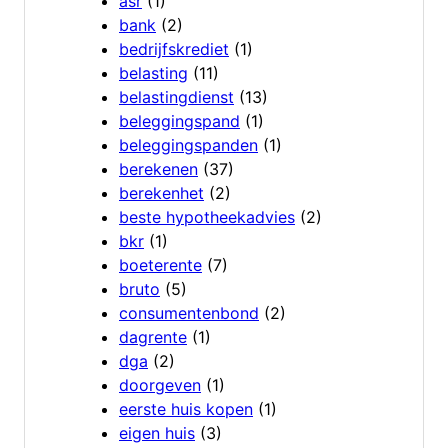
asr
(1)
bank
(2)
bedrijfskrediet
(1)
belasting
(11)
belastingdienst
(13)
beleggingspand
(1)
beleggingspanden
(1)
berekenen
(37)
berekenhet
(2)
beste hypotheekadvies
(2)
bkr
(1)
boeterente
(7)
bruto
(5)
consumentenbond
(2)
dagrente
(1)
dga
(2)
doorgeven
(1)
eerste huis kopen
(1)
eigen huis
(3)