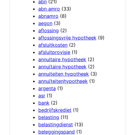
abn
(21)
abn amro
(33)
abnamro
(8)
aegon
(3)
aflossing
(2)
aflossingsvrije hypotheek
(9)
afsluitkosten
(2)
afsluitprovisie
(1)
annuitaire hypotheek
(2)
annuïtaire hypotheek
(2)
annuiteiten hypotheek
(3)
annuïteitenhypotheek
(1)
argenta
(1)
asr
(1)
bank
(2)
bedrijfskrediet
(1)
belasting
(11)
belastingdienst
(13)
beleggingspand
(1)