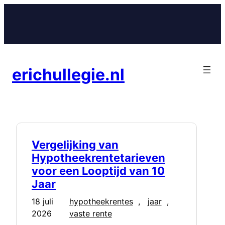
Ga
naar
de
inhoud
erichullegie.nl
Vergelijking van
Hypotheekrentetarieven
voor een Looptijd van 10
Jaar
18 juli
hypotheekrentes
, 
jaar
, 
2026
vaste rente