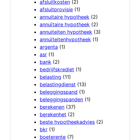
afsluitkosten
(2)
afsluitprovisie
(1)
annuitaire hypotheek
(2)
annuïtaire hypotheek
(2)
annuiteiten hypotheek
(3)
annuïteitenhypotheek
(1)
argenta
(1)
asr
(1)
bank
(2)
bedrijfskrediet
(1)
belasting
(11)
belastingdienst
(13)
beleggingspand
(1)
beleggingspanden
(1)
berekenen
(37)
berekenhet
(2)
beste hypotheekadvies
(2)
bkr
(1)
boeterente
(7)