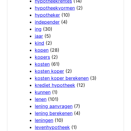
hypotheekrentes
(14)
hypotheekvormen
(2)
hypotheker
(10)
independer
(4)
ing
(30)
jaar
(5)
kind
(2)
kopen
(28)
kopers
(2)
kosten
(61)
kosten koper
(2)
kosten koper berekenen
(3)
krediet hypotheek
(12)
kunnen
(1)
lenen
(101)
lening aanvragen
(7)
lening berekenen
(4)
leningen
(10)
levenhypotheek
(1)