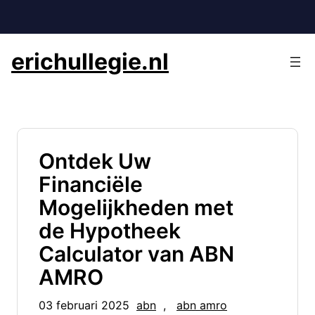
Ga
naar
de
erichullegie.nl
inhoud
Ontdek Uw
Financiële
Mogelijkheden met
de Hypotheek
Calculator van ABN
AMRO
03 februari 2025
abn
, 
abn amro