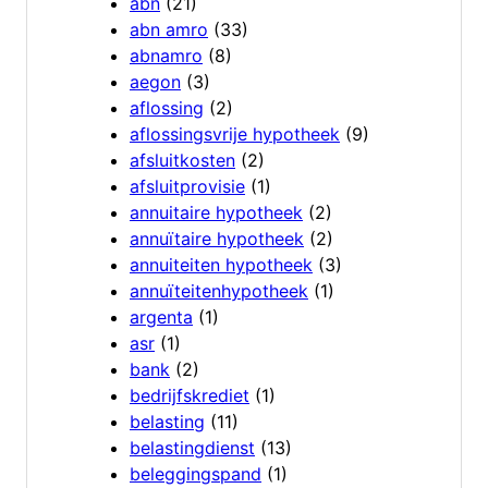
abn
(21)
abn amro
(33)
abnamro
(8)
aegon
(3)
aflossing
(2)
aflossingsvrije hypotheek
(9)
afsluitkosten
(2)
afsluitprovisie
(1)
annuitaire hypotheek
(2)
annuïtaire hypotheek
(2)
annuiteiten hypotheek
(3)
annuïteitenhypotheek
(1)
argenta
(1)
asr
(1)
bank
(2)
bedrijfskrediet
(1)
belasting
(11)
belastingdienst
(13)
beleggingspand
(1)