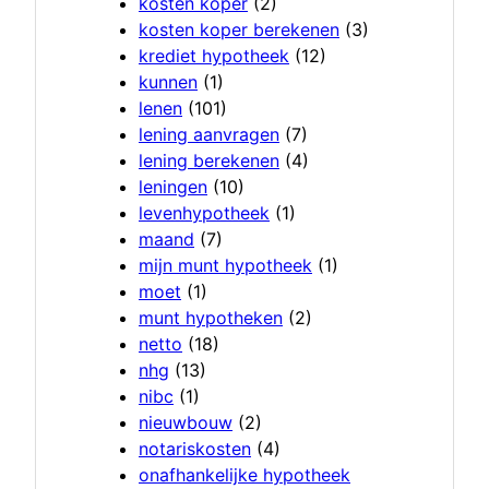
kosten koper
(2)
kosten koper berekenen
(3)
krediet hypotheek
(12)
kunnen
(1)
lenen
(101)
lening aanvragen
(7)
lening berekenen
(4)
leningen
(10)
levenhypotheek
(1)
maand
(7)
mijn munt hypotheek
(1)
moet
(1)
munt hypotheken
(2)
netto
(18)
nhg
(13)
nibc
(1)
nieuwbouw
(2)
notariskosten
(4)
onafhankelijke hypotheek