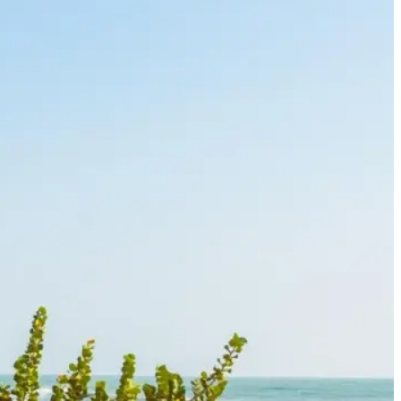
Hoeveel en waarvoor
kan je lenen: Een gids
voor financiële
beslissingen
03 augustus 2026
De Maximale Hypotheek
bij Obvion: Alles wat u
moet weten
02 augustus 2026
Alles Over de Maximale
Hypotheek
01 augustus 2026
Vergelijk en Vind de Beste
Independer Persoonlijke Lening
voor Jou