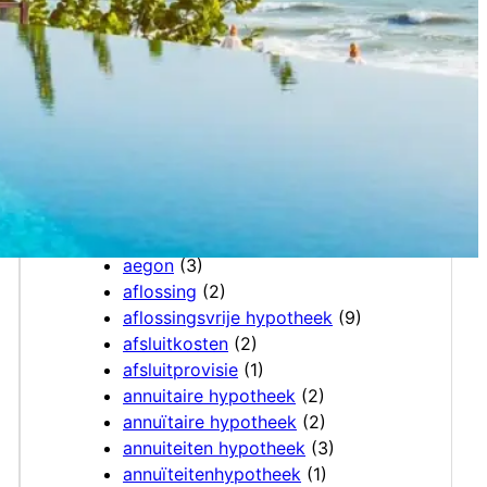
31 juli 2026
Categories
30 jaar
(1)
aankoop
(2)
abn
(21)
abn amro
(33)
abnamro
(8)
aegon
(3)
aflossing
(2)
aflossingsvrije hypotheek
(9)
afsluitkosten
(2)
afsluitprovisie
(1)
annuitaire hypotheek
(2)
annuïtaire hypotheek
(2)
annuiteiten hypotheek
(3)
annuïteitenhypotheek
(1)