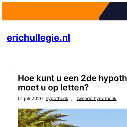
Ga
naar
de
inhoud
erichullegie.nl
Hoe kunt u een 2de hypot
moet u op letten?
01 juli 2026
hypotheek
, 
tweede hypotheek