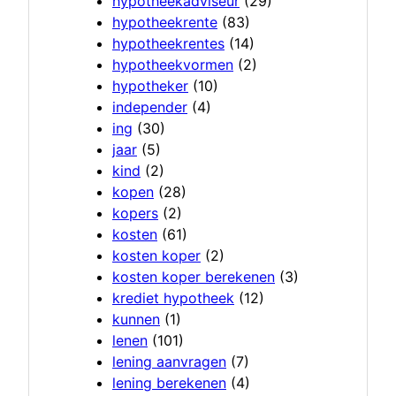
hypotheekadviseur
(29)
hypotheekrente
(83)
hypotheekrentes
(14)
hypotheekvormen
(2)
hypotheker
(10)
independer
(4)
ing
(30)
jaar
(5)
kind
(2)
kopen
(28)
kopers
(2)
kosten
(61)
kosten koper
(2)
kosten koper berekenen
(3)
krediet hypotheek
(12)
kunnen
(1)
lenen
(101)
lening aanvragen
(7)
lening berekenen
(4)