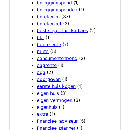
beleggingspand
(1)
beleggingspanden
(1)
berekenen
(37)
berekenhet
(2)
beste hypotheekadvies
(2)
bkr
(1)
boeterente
(7)
bruto
(5)
consumentenbond
(2)
dagrente
(1)
dga
(2)
doorgeven
(1)
eerste huis kopen
(1)
eigen huis
(3)
eigen vermogen
(6)
eigenhuis
(1)
extra
(1)
financieel adviseur
(5)
financieel planner
(1)