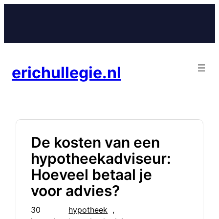
Ga
naar
de
inhoud
erichullegie.nl
De kosten van een
hypotheekadviseur:
Hoeveel betaal je
voor advies?
30
hypotheek
, 