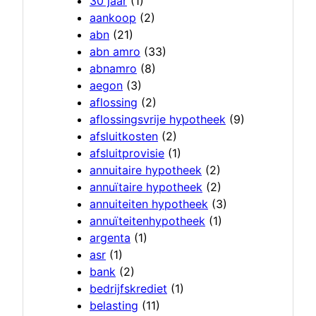
30 jaar
(1)
aankoop
(2)
abn
(21)
abn amro
(33)
abnamro
(8)
aegon
(3)
aflossing
(2)
aflossingsvrije hypotheek
(9)
afsluitkosten
(2)
afsluitprovisie
(1)
annuitaire hypotheek
(2)
annuïtaire hypotheek
(2)
annuiteiten hypotheek
(3)
annuïteitenhypotheek
(1)
argenta
(1)
asr
(1)
bank
(2)
bedrijfskrediet
(1)
belasting
(11)