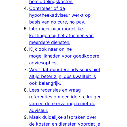
bemiddelingskosten.
Controleer of de
hypotheekadviseur werkt op
basis van no cure, no pay.
Informeer naar mogelijke
kortingen bij het afnemen van
meerdere diensten.
Kijk ook naar online
mogelijkheden voor goedkopere
adviesopties.
Weet dat duurdere adviseurs niet
altijd beter zijn, dus kwaliteit is
ook belangrijk.
Lees recensies en vraag
referenties om een idee te krijgen
van eerdere ervaringen met de
adviseur.
Maak duidelijke afspraken over
de kosten en diensten voordat je