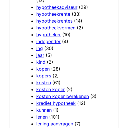
(12)
hypotheekadviseur
(29)
hypotheekrente
(83)
hypotheekrentes
(14)
hypotheekvormen
(2)
hypotheker
(10)
independer
(4)
ing
(30)
jaar
(5)
kind
(2)
kopen
(28)
kopers
(2)
kosten
(61)
kosten koper
(2)
kosten koper berekenen
(3)
krediet hypotheek
(12)
kunnen
(1)
lenen
(101)
lening aanvragen
(7)