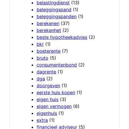
belastingdienst
(13)
beleggingspand
(1)
beleggingspanden
(1)
berekenen
(37)
berekenhet
(2)
beste hypotheekadvies
(2)
bkr
(1)
boeterente
(7)
bruto
(5)
consumentenbond
(2)
dagrente
(1)
dga
(2)
doorgeven
(1)
eerste huis kopen
(1)
eigen huis
(3)
eigen vermogen
(6)
eigenhuis
(1)
extra
(1)
financieel adviseur
(5)