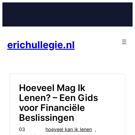
Ga
naar
de
inhoud
erichullegie.nl
Hoeveel Mag Ik
Lenen? – Een Gids
voor Financiële
Beslissingen
03
hoeveel kan ik lenen
, 