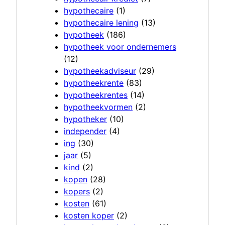
hypothecaire
(1)
hypothecaire lening
(13)
hypotheek
(186)
hypotheek voor ondernemers
(12)
hypotheekadviseur
(29)
hypotheekrente
(83)
hypotheekrentes
(14)
hypotheekvormen
(2)
hypotheker
(10)
independer
(4)
ing
(30)
jaar
(5)
kind
(2)
kopen
(28)
kopers
(2)
kosten
(61)
kosten koper
(2)