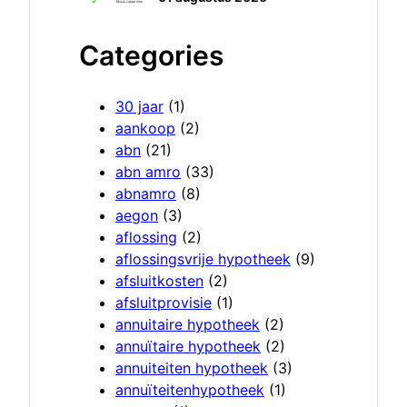
Categories
30 jaar
(1)
aankoop
(2)
abn
(21)
abn amro
(33)
abnamro
(8)
aegon
(3)
aflossing
(2)
aflossingsvrije hypotheek
(9)
afsluitkosten
(2)
afsluitprovisie
(1)
annuitaire hypotheek
(2)
annuïtaire hypotheek
(2)
annuiteiten hypotheek
(3)
annuïteitenhypotheek
(1)