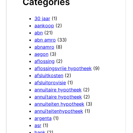
Categories
30 jaar
(1)
aankoop
(2)
abn
(21)
abn amro
(33)
abnamro
(8)
aegon
(3)
aflossing
(2)
aflossingsvrije hypotheek
(9)
afsluitkosten
(2)
afsluitprovisie
(1)
annuitaire hypotheek
(2)
annuïtaire hypotheek
(2)
annuiteiten hypotheek
(3)
annuïteitenhypotheek
(1)
argenta
(1)
asr
(1)
bank
(2)