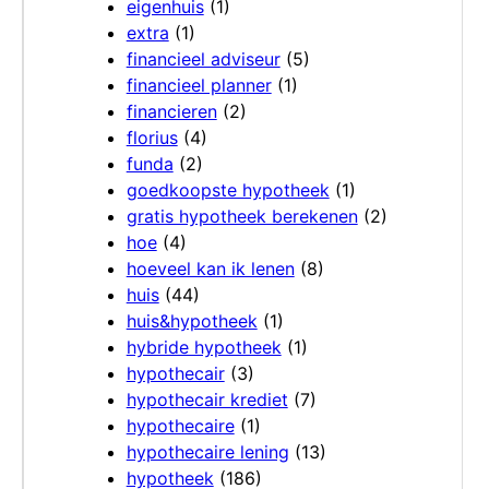
eigenhuis
(1)
extra
(1)
financieel adviseur
(5)
financieel planner
(1)
financieren
(2)
florius
(4)
funda
(2)
goedkoopste hypotheek
(1)
gratis hypotheek berekenen
(2)
hoe
(4)
hoeveel kan ik lenen
(8)
huis
(44)
huis&hypotheek
(1)
hybride hypotheek
(1)
hypothecair
(3)
hypothecair krediet
(7)
hypothecaire
(1)
hypothecaire lening
(13)
hypotheek
(186)