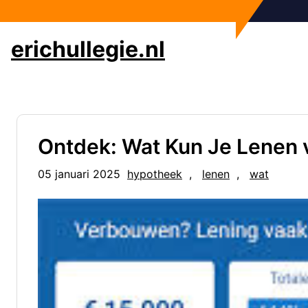
Ga
naar
de
erichullegie.nl
inhoud
Ontdek: Wat Kun Je Lenen
05 januari 2025
hypotheek
, 
lenen
, 
wat