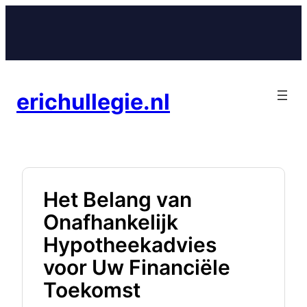
Ga
naar
de
inhoud
erichullegie.nl
Het Belang van
Onafhankelijk
Hypotheekadvies
voor Uw Financiële
Toekomst