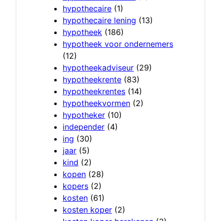
hypothecaire
(1)
hypothecaire lening
(13)
hypotheek
(186)
hypotheek voor ondernemers
(12)
hypotheekadviseur
(29)
hypotheekrente
(83)
hypotheekrentes
(14)
hypotheekvormen
(2)
hypotheker
(10)
independer
(4)
ing
(30)
jaar
(5)
kind
(2)
kopen
(28)
kopers
(2)
kosten
(61)
kosten koper
(2)