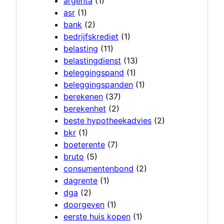
argenta
(1)
asr
(1)
bank
(2)
bedrijfskrediet
(1)
belasting
(11)
belastingdienst
(13)
beleggingspand
(1)
beleggingspanden
(1)
berekenen
(37)
berekenhet
(2)
beste hypotheekadvies
(2)
bkr
(1)
boeterente
(7)
bruto
(5)
consumentenbond
(2)
dagrente
(1)
dga
(2)
doorgeven
(1)
eerste huis kopen
(1)