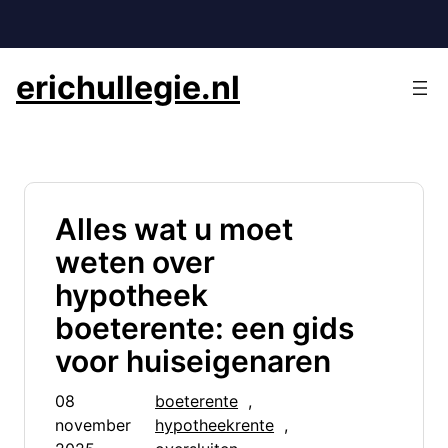
Ga
naar
de
erichullegie.nl
inhoud
Alles wat u moet
weten over
hypotheek
boeterente: een gids
voor huiseigenaren
08
boeterente
, 
november
hypotheekrente
, 