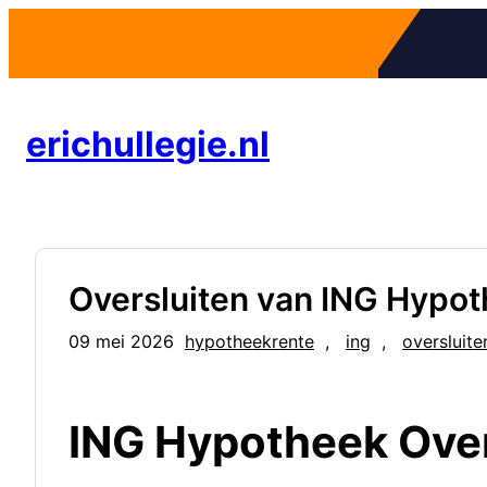
Ga
naar
de
inhoud
erichullegie.nl
Oversluiten van ING Hypo
09 mei 2026
hypotheekrente
, 
ing
, 
oversluite
ING Hypotheek Over