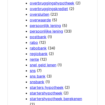
overbruggingshypotheek
(2)
overbruggingskrediet
(2)
oversluiten
(22)
overwaarde
(5)
persoonlijk lening
(5)
persoonlijke lening
(33)
postbank
(1)
rabo
(12)
rabobank
(34)
regiobank
(2)
rente
(12)
snel geld lenen
(1)
sns
(7)
sns bank
(3)
snsbank
(1)
starters hypotheek
(2)
startershypotheek
(2)
startershypotheek berekenen
(2)