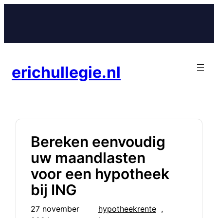
Ga
naar
de
inhoud
erichullegie.nl
Bereken eenvoudig
uw maandlasten
voor een hypotheek
bij ING
27 november
hypotheekrente
, 