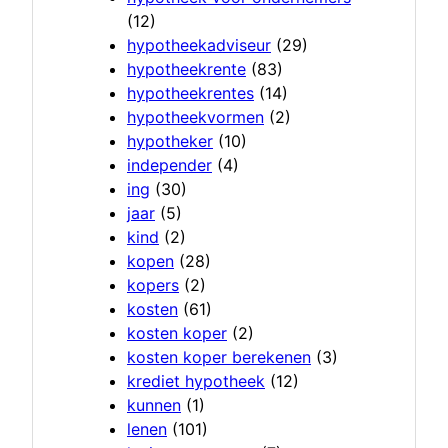
(12)
hypotheekadviseur
(29)
hypotheekrente
(83)
hypotheekrentes
(14)
hypotheekvormen
(2)
hypotheker
(10)
independer
(4)
ing
(30)
jaar
(5)
kind
(2)
kopen
(28)
kopers
(2)
kosten
(61)
kosten koper
(2)
kosten koper berekenen
(3)
krediet hypotheek
(12)
kunnen
(1)
lenen
(101)