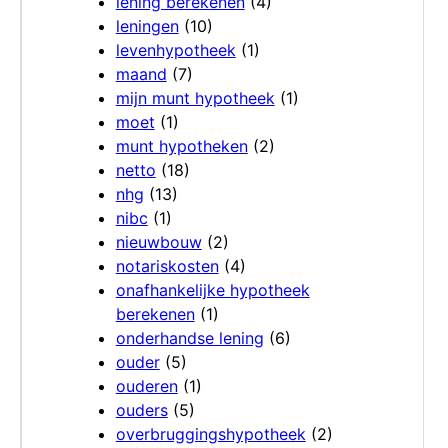
lening berekenen
(4)
leningen
(10)
levenhypotheek
(1)
maand
(7)
mijn munt hypotheek
(1)
moet
(1)
munt hypotheken
(2)
netto
(18)
nhg
(13)
nibc
(1)
nieuwbouw
(2)
notariskosten
(4)
onafhankelijke hypotheek
berekenen
(1)
onderhandse lening
(6)
ouder
(5)
ouderen
(1)
ouders
(5)
overbruggingshypotheek
(2)