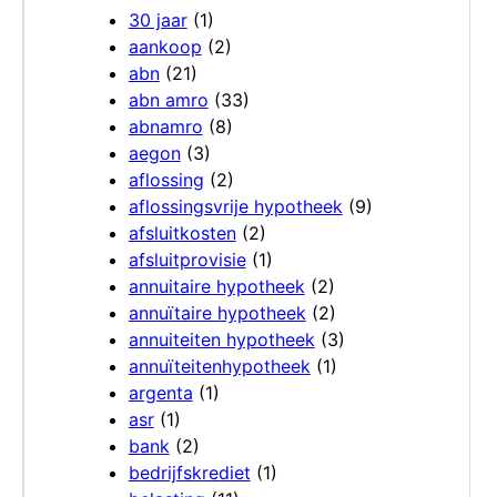
30 jaar
(1)
aankoop
(2)
abn
(21)
abn amro
(33)
abnamro
(8)
aegon
(3)
aflossing
(2)
aflossingsvrije hypotheek
(9)
afsluitkosten
(2)
afsluitprovisie
(1)
annuitaire hypotheek
(2)
annuïtaire hypotheek
(2)
annuiteiten hypotheek
(3)
annuïteitenhypotheek
(1)
argenta
(1)
asr
(1)
bank
(2)
bedrijfskrediet
(1)