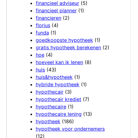
financieel adviseur
(5)
financieel planner
(1)
financieren
(2)
florius
(4)
funda
(1)
goedkoopste hypotheek
(1)
gratis hypotheek berekenen
(2)
hoe
(4)
hoeveel kan ik lenen
(8)
huis
(43)
huis&hypotheek
(1)
hybride hypotheek
(1)
hypothecair
(3)
hypothecair krediet
(7)
hypothecaire
(1)
hypothecaire lening
(13)
hypotheek
(186)
hypotheek voor ondernemers
(12)