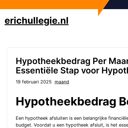
Ga
naar
de
erichullegie.nl
inhoud
Hypotheekbedrag Per Maan
Essentiële Stap voor Hypo
19 februari 2025
maand
Hypotheekbedrag B
Een hypotheek afsluiten is een belangrijke financiël
budget. Voordat u een hypotheek afsluit, is het es