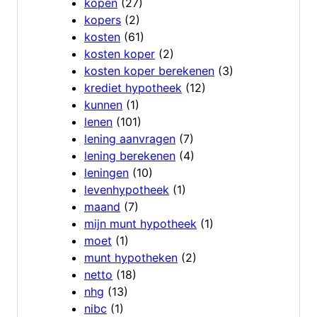
kopen
(27)
kopers
(2)
kosten
(61)
kosten koper
(2)
kosten koper berekenen
(3)
krediet hypotheek
(12)
kunnen
(1)
lenen
(101)
lening aanvragen
(7)
lening berekenen
(4)
leningen
(10)
levenhypotheek
(1)
maand
(7)
mijn munt hypotheek
(1)
moet
(1)
munt hypotheken
(2)
netto
(18)
nhg
(13)
nibc
(1)