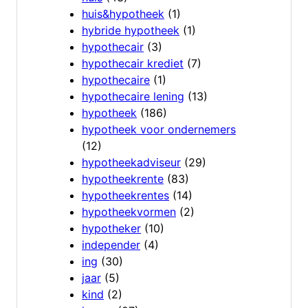
huis&hypotheek
(1)
hybride hypotheek
(1)
hypothecair
(3)
hypothecair krediet
(7)
hypothecaire
(1)
hypothecaire lening
(13)
hypotheek
(186)
hypotheek voor ondernemers
(12)
hypotheekadviseur
(29)
hypotheekrente
(83)
hypotheekrentes
(14)
hypotheekvormen
(2)
hypotheker
(10)
independer
(4)
ing
(30)
jaar
(5)
kind
(2)