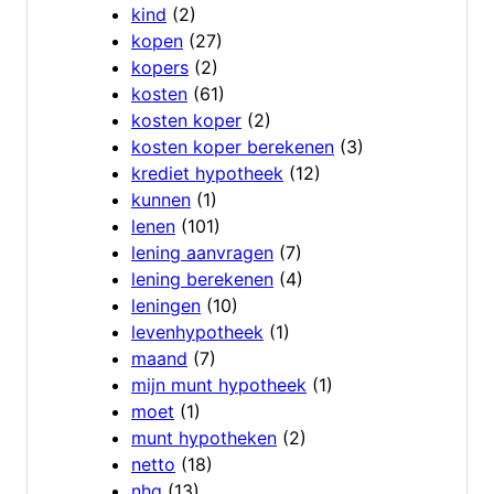
kind
(2)
kopen
(27)
kopers
(2)
kosten
(61)
kosten koper
(2)
kosten koper berekenen
(3)
krediet hypotheek
(12)
kunnen
(1)
lenen
(101)
lening aanvragen
(7)
lening berekenen
(4)
leningen
(10)
levenhypotheek
(1)
maand
(7)
mijn munt hypotheek
(1)
moet
(1)
munt hypotheken
(2)
netto
(18)
nhg
(13)