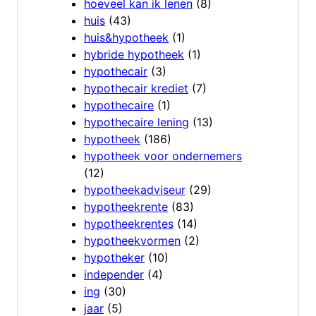
hoeveel kan ik lenen
(8)
huis
(43)
huis&hypotheek
(1)
hybride hypotheek
(1)
hypothecair
(3)
hypothecair krediet
(7)
hypothecaire
(1)
hypothecaire lening
(13)
hypotheek
(186)
hypotheek voor ondernemers
(12)
hypotheekadviseur
(29)
hypotheekrente
(83)
hypotheekrentes
(14)
hypotheekvormen
(2)
hypotheker
(10)
independer
(4)
ing
(30)
jaar
(5)