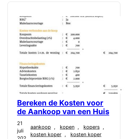
Bereken de Kosten voor
de Aankoop van een Huis
21
aankoop
, 
kopen
, 
kopers
, 
juli
kosten koper
, 
kosten koper
202