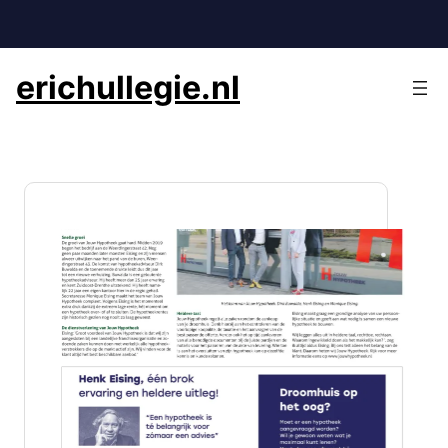
Ga
naar
de
erichullegie.nl
inhoud