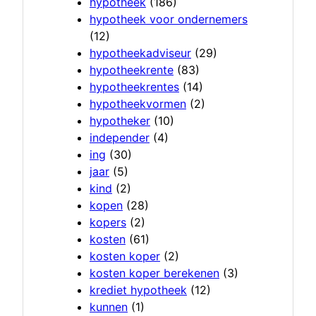
hypotheek
(186)
hypotheek voor ondernemers
(12)
hypotheekadviseur
(29)
hypotheekrente
(83)
hypotheekrentes
(14)
hypotheekvormen
(2)
hypotheker
(10)
independer
(4)
ing
(30)
jaar
(5)
kind
(2)
kopen
(28)
kopers
(2)
kosten
(61)
kosten koper
(2)
kosten koper berekenen
(3)
krediet hypotheek
(12)
kunnen
(1)