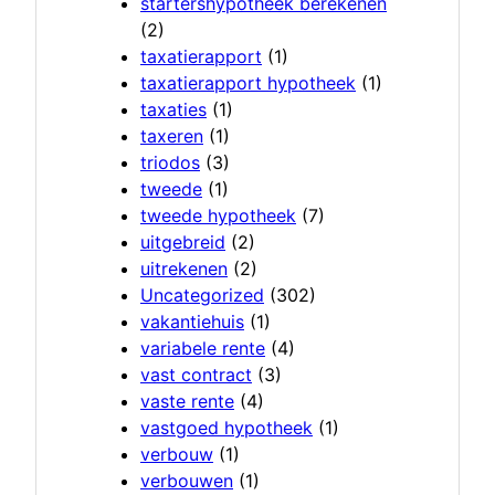
startershypotheek berekenen
(2)
taxatierapport
(1)
taxatierapport hypotheek
(1)
taxaties
(1)
taxeren
(1)
triodos
(3)
tweede
(1)
tweede hypotheek
(7)
uitgebreid
(2)
uitrekenen
(2)
Uncategorized
(302)
vakantiehuis
(1)
variabele rente
(4)
vast contract
(3)
vaste rente
(4)
vastgoed hypotheek
(1)
verbouw
(1)
verbouwen
(1)