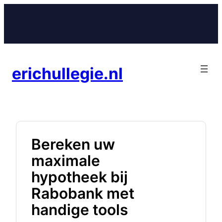
Ga
naar
de
inhoud
erichullegie.nl
Bereken uw
maximale
hypotheek bij
Rabobank met
handige tools