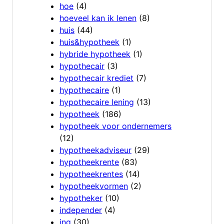
hoe
(4)
hoeveel kan ik lenen
(8)
huis
(44)
huis&hypotheek
(1)
hybride hypotheek
(1)
hypothecair
(3)
hypothecair krediet
(7)
hypothecaire
(1)
hypothecaire lening
(13)
hypotheek
(186)
hypotheek voor ondernemers
(12)
hypotheekadviseur
(29)
hypotheekrente
(83)
hypotheekrentes
(14)
hypotheekvormen
(2)
hypotheker
(10)
independer
(4)
ing
(30)