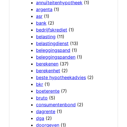
annuïteitenhypotheek
(1)
argenta
(1)
asr
(1)
bank
(2)
bedrijfskrediet
(1)
belasting
(11)
belastingdienst
(13)
beleggingspand
(1)
beleggingspanden
(1)
berekenen
(37)
berekenhet
(2)
beste hypotheekadvies
(2)
bkr
(1)
boeterente
(7)
bruto
(5)
consumentenbond
(2)
dagrente
(1)
dga
(2)
doorgeven
(1)