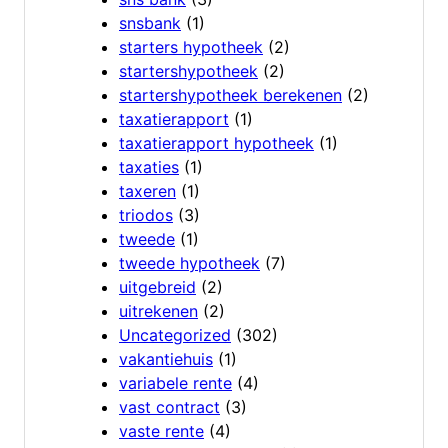
snsbank
(1)
starters hypotheek
(2)
startershypotheek
(2)
startershypotheek berekenen
(2)
taxatierapport
(1)
taxatierapport hypotheek
(1)
taxaties
(1)
taxeren
(1)
triodos
(3)
tweede
(1)
tweede hypotheek
(7)
uitgebreid
(2)
uitrekenen
(2)
Uncategorized
(302)
vakantiehuis
(1)
variabele rente
(4)
vast contract
(3)
vaste rente
(4)