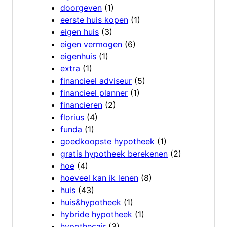
doorgeven
(1)
eerste huis kopen
(1)
eigen huis
(3)
eigen vermogen
(6)
eigenhuis
(1)
extra
(1)
financieel adviseur
(5)
financieel planner
(1)
financieren
(2)
florius
(4)
funda
(1)
goedkoopste hypotheek
(1)
gratis hypotheek berekenen
(2)
hoe
(4)
hoeveel kan ik lenen
(8)
huis
(43)
huis&hypotheek
(1)
hybride hypotheek
(1)
hypothecair
(3)