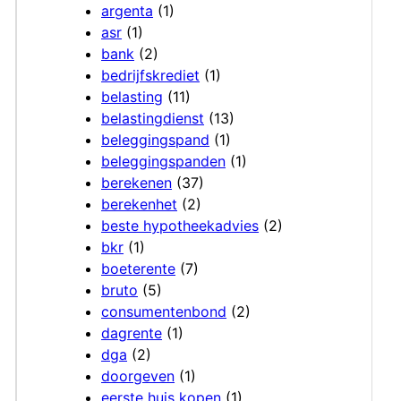
argenta
(1)
asr
(1)
bank
(2)
bedrijfskrediet
(1)
belasting
(11)
belastingdienst
(13)
beleggingspand
(1)
beleggingspanden
(1)
berekenen
(37)
berekenhet
(2)
beste hypotheekadvies
(2)
bkr
(1)
boeterente
(7)
bruto
(5)
consumentenbond
(2)
dagrente
(1)
dga
(2)
doorgeven
(1)
eerste huis kopen
(1)