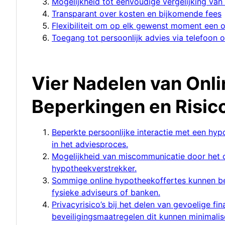
Mogelijkheid tot eenvoudige vergelijking va
Transparant over kosten en bijkomende fees
Flexibiliteit om op elk gewenst moment een o
Toegang tot persoonlijk advies via telefoon 
Vier Nadelen van Onl
Beperkingen en Risico
Beperkte persoonlijke interactie met een hy
in het adviesproces.
Mogelijkheid van miscommunicatie door het o
hypotheekverstrekker.
Sommige online hypotheekoffertes kunnen bep
fysieke adviseurs of banken.
Privacyrisico’s bij het delen van gevoelige fi
beveiligingsmaatregelen dit kunnen minimalis