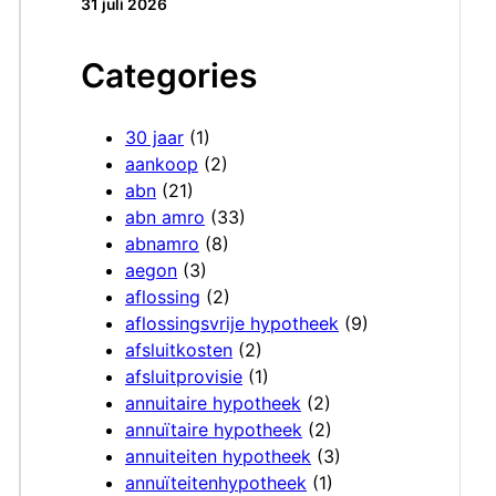
31 juli 2026
Categories
30 jaar
(1)
aankoop
(2)
abn
(21)
abn amro
(33)
abnamro
(8)
aegon
(3)
aflossing
(2)
aflossingsvrije hypotheek
(9)
afsluitkosten
(2)
afsluitprovisie
(1)
annuitaire hypotheek
(2)
annuïtaire hypotheek
(2)
annuiteiten hypotheek
(3)
annuïteitenhypotheek
(1)