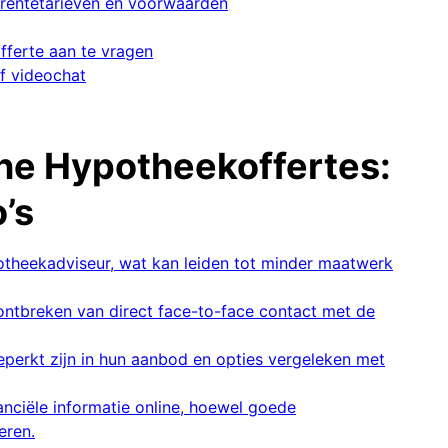
n rentetarieven en voorwaarden
fferte aan te vragen
of videochat
ine Hypotheekoffertes:
’s
potheekadviseur, wat kan leiden tot minder maatwerk
ntbreken van direct face-to-face contact met de
erkt zijn in hun aanbod en opties vergeleken met
nanciële informatie online, hoewel goede
eren.