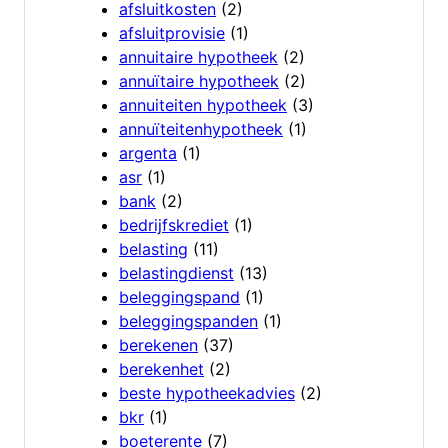
afsluitkosten
(2)
afsluitprovisie
(1)
annuitaire hypotheek
(2)
annuïtaire hypotheek
(2)
annuiteiten hypotheek
(3)
annuïteitenhypotheek
(1)
argenta
(1)
asr
(1)
bank
(2)
bedrijfskrediet
(1)
belasting
(11)
belastingdienst
(13)
beleggingspand
(1)
beleggingspanden
(1)
berekenen
(37)
berekenhet
(2)
beste hypotheekadvies
(2)
bkr
(1)
boeterente
(7)