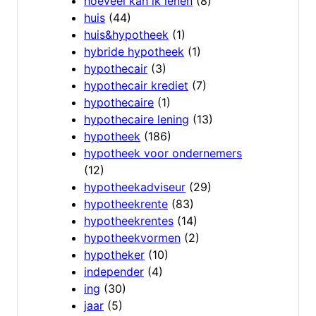
hoeveel kan ik lenen
(8)
huis
(44)
huis&hypotheek
(1)
hybride hypotheek
(1)
hypothecair
(3)
hypothecair krediet
(7)
hypothecaire
(1)
hypothecaire lening
(13)
hypotheek
(186)
hypotheek voor ondernemers
(12)
hypotheekadviseur
(29)
hypotheekrente
(83)
hypotheekrentes
(14)
hypotheekvormen
(2)
hypotheker
(10)
independer
(4)
ing
(30)
jaar
(5)