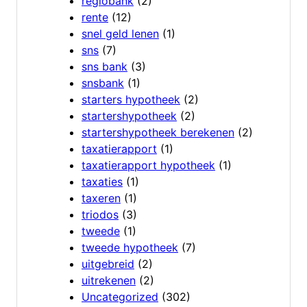
regiobank
(2)
rente
(12)
snel geld lenen
(1)
sns
(7)
sns bank
(3)
snsbank
(1)
starters hypotheek
(2)
startershypotheek
(2)
startershypotheek berekenen
(2)
taxatierapport
(1)
taxatierapport hypotheek
(1)
taxaties
(1)
taxeren
(1)
triodos
(3)
tweede
(1)
tweede hypotheek
(7)
uitgebreid
(2)
uitrekenen
(2)
Uncategorized
(302)