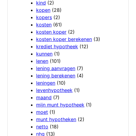
kind
(2)
kopen
(28)
kopers
(2)
kosten
(61)
kosten koper
(2)
kosten koper berekenen
(3)
krediet hypotheek
(12)
kunnen
(1)
lenen
(101)
lening aanvragen
(7)
lening berekenen
(4)
leningen
(10)
levenhypotheek
(1)
maand
(7)
mijn munt hypotheek
(1)
moet
(1)
munt hypotheken
(2)
netto
(18)
nhg
(13)