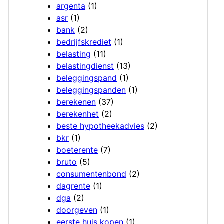
argenta
(1)
asr
(1)
bank
(2)
bedrijfskrediet
(1)
belasting
(11)
belastingdienst
(13)
beleggingspand
(1)
beleggingspanden
(1)
berekenen
(37)
berekenhet
(2)
beste hypotheekadvies
(2)
bkr
(1)
boeterente
(7)
bruto
(5)
consumentenbond
(2)
dagrente
(1)
dga
(2)
doorgeven
(1)
eerste huis kopen
(1)