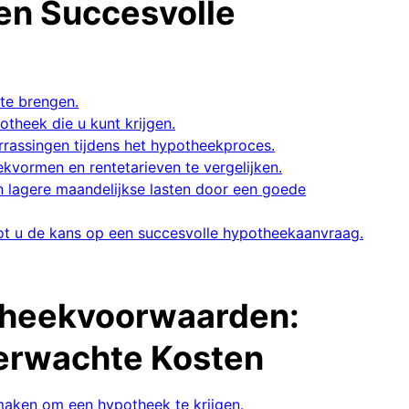
 en Succesvolle
 te brengen.
otheek die u kunt krijgen.
rrassingen tijdens het hypotheekproces.
ekvormen en rentetarieven te vergelijken.
n lagere maandelijkse lasten door een goede
t u de kans op een succesvolle hypotheekaanvraag.
otheekvoorwaarden:
verwachte Kosten
 maken om een hypotheek te krijgen.