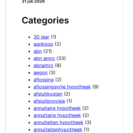
31 juli 2026
Categories
30 jaar
(1)
aankoop
(2)
abn
(21)
abn amro
(33)
abnamro
(8)
aegon
(3)
aflossing
(2)
aflossingsvrije hypotheek
(9)
afsluitkosten
(2)
afsluitprovisie
(1)
annuitaire hypotheek
(2)
annuïtaire hypotheek
(2)
annuiteiten hypotheek
(3)
annuïteitenhypotheek
(1)