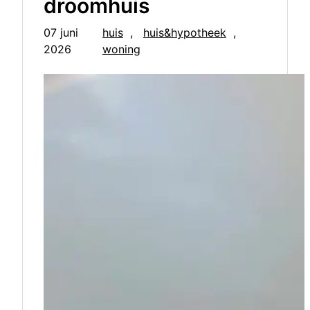
droomhuis
07 juni
huis
, 
huis&hypotheek
, 
2026
woning