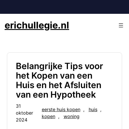
Ga
naar
de
erichullegie.nl
inhoud
Belangrijke Tips voor
het Kopen van een
Huis en het Afsluiten
van een Hypotheek
31
eerste huis kopen
, 
huis
, 
oktober
kopen
, 
woning
2024