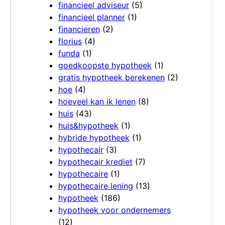
financieel adviseur
(5)
financieel planner
(1)
financieren
(2)
florius
(4)
funda
(1)
goedkoopste hypotheek
(1)
gratis hypotheek berekenen
(2)
hoe
(4)
hoeveel kan ik lenen
(8)
huis
(43)
huis&hypotheek
(1)
hybride hypotheek
(1)
hypothecair
(3)
hypothecair krediet
(7)
hypothecaire
(1)
hypothecaire lening
(13)
hypotheek
(186)
hypotheek voor ondernemers
(12)