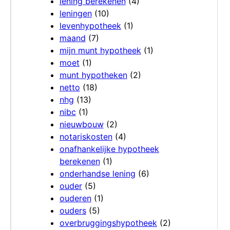
lening berekenen
(4)
leningen
(10)
levenhypotheek
(1)
maand
(7)
mijn munt hypotheek
(1)
moet
(1)
munt hypotheken
(2)
netto
(18)
nhg
(13)
nibc
(1)
nieuwbouw
(2)
notariskosten
(4)
onafhankelijke hypotheek
berekenen
(1)
onderhandse lening
(6)
ouder
(5)
ouderen
(1)
ouders
(5)
overbruggingshypotheek
(2)