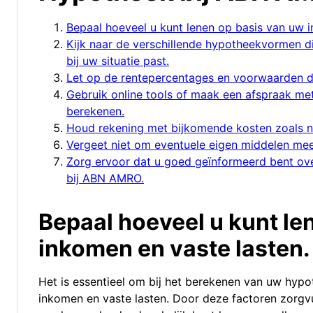
Bepaal hoeveel u kunt lenen op basis van uw i
Kijk naar de verschillende hypotheekvormen 
bij uw situatie past.
Let op de rentepercentages en voorwaarden 
Gebruik online tools of maak een afspraak m
berekenen.
Houd rekening met bijkomende kosten zoals no
Vergeet niet om eventuele eigen middelen me
Zorg ervoor dat u goed geïnformeerd bent ove
bij ABN AMRO.
Bepaal hoeveel u kunt le
inkomen en vaste lasten.
Het is essentieel om bij het berekenen van uw hy
inkomen en vaste lasten. Door deze factoren zorgvul