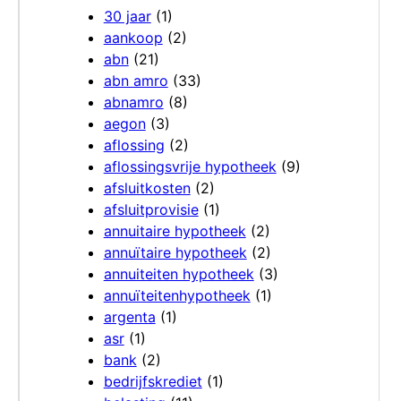
30 jaar
(1)
aankoop
(2)
abn
(21)
abn amro
(33)
abnamro
(8)
aegon
(3)
aflossing
(2)
aflossingsvrije hypotheek
(9)
afsluitkosten
(2)
afsluitprovisie
(1)
annuitaire hypotheek
(2)
annuïtaire hypotheek
(2)
annuiteiten hypotheek
(3)
annuïteitenhypotheek
(1)
argenta
(1)
asr
(1)
bank
(2)
bedrijfskrediet
(1)