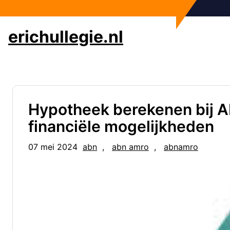
Ga
naar
de
erichullegie.nl
inhoud
Hypotheek berekenen bij 
financiële mogelijkheden
07 mei 2024
abn
, 
abn amro
, 
abnamro