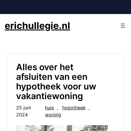
Ga
naar
de
erichullegie.nl
inhoud
Alles over het
afsluiten van een
hypotheek voor uw
vakantiewoning
25 juni
huis
, 
hypotheek
, 
2024
woning