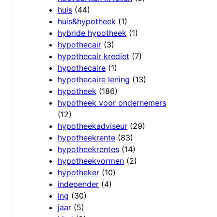
huis
(44)
huis&hypotheek
(1)
hybride hypotheek
(1)
hypothecair
(3)
hypothecair krediet
(7)
hypothecaire
(1)
hypothecaire lening
(13)
hypotheek
(186)
hypotheek voor ondernemers
(12)
hypotheekadviseur
(29)
hypotheekrente
(83)
hypotheekrentes
(14)
hypotheekvormen
(2)
hypotheker
(10)
independer
(4)
ing
(30)
jaar
(5)