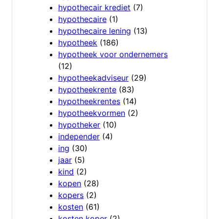
hypothecair krediet
(7)
hypothecaire
(1)
hypothecaire lening
(13)
hypotheek
(186)
hypotheek voor ondernemers
(12)
hypotheekadviseur
(29)
hypotheekrente
(83)
hypotheekrentes
(14)
hypotheekvormen
(2)
hypotheker
(10)
independer
(4)
ing
(30)
jaar
(5)
kind
(2)
kopen
(28)
kopers
(2)
kosten
(61)
kosten koper
(2)