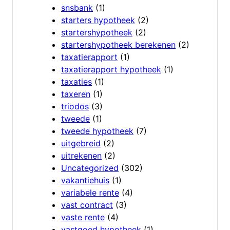
snsbank
(1)
starters hypotheek
(2)
startershypotheek
(2)
startershypotheek berekenen
(2)
taxatierapport
(1)
taxatierapport hypotheek
(1)
taxaties
(1)
taxeren
(1)
triodos
(3)
tweede
(1)
tweede hypotheek
(7)
uitgebreid
(2)
uitrekenen
(2)
Uncategorized
(302)
vakantiehuis
(1)
variabele rente
(4)
vast contract
(3)
vaste rente
(4)
vastgoed hypotheek
(1)