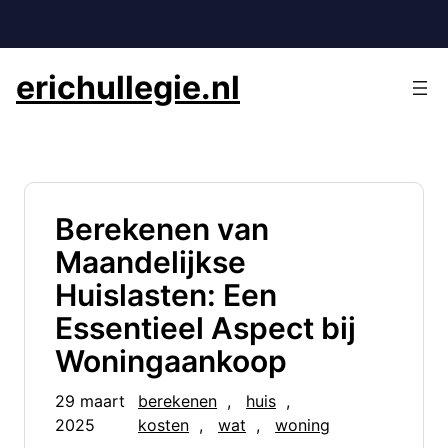
Ga
naar
de
erichullegie.nl
inhoud
Berekenen van
Maandelijkse
Huislasten: Een
Essentieel Aspect bij
Woningaankoop
29 maart
berekenen
, 
huis
, 
2025
kosten
, 
wat
, 
woning