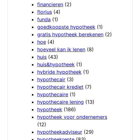
financieren
(2)
florius
(4)
funda
(1)
goedkoopste hypotheek
(1)
gratis hypotheek berekenen
(2)
hoe
(4)
hoeveel kan ik lenen
(8)
huis
(43)
huis&hypotheek
(1)
hybride hypotheek
(1)
hypothecair
(3)
hypothecair krediet
(7)
hypothecaire
(1)
hypothecaire lening
(13)
hypotheek
(186)
hypotheek voor ondernemers
(12)
hypotheekadviseur
(29)
hypotheekrente
(83)